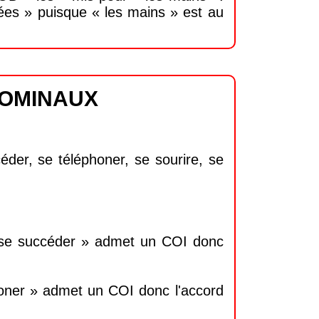
 ées » puisque « les mains » est au
NOMINAUX
der, se téléphoner, se sourire, se
 se succéder » admet un COI donc
honer » admet un COI donc l'accord