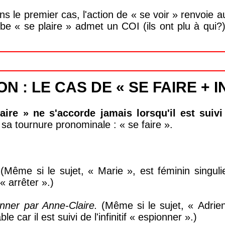
s le premier cas, l'action de « se voir » renvoie a
rbe « se plaire » admet un COI (ils ont plu à qui?) 
N : LE CAS DE « SE FAIRE + IN
ire » ne s'accorde jamais lorsqu'il est suivi d
sa tournure pronominale : « se faire ».
.
(Même si le sujet, « Marie », est féminin singulie
f « arrêter ».)
onner par Anne-Claire.
(Même si le sujet, « Adrien 
le car il est suivi de l'infinitif « espionner ».)