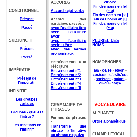
ACCORDS
oir/oire
Fin des noms en [e]
CONDITIONNEL
Accord sujet-verbe
(= é)
Fin des noms en [te]
Présent
Accord des
Fin des noms en [i]
participes passés :
Fin des noms en [y]
Passé
avec l'auxiliaire être
(= u)
avec l'auxiliaire
avoir
SUBJONCTIF
PLURIEL DES
avec l'auxiliaire
avoir et être
NOMS
Présent
avec des verbes
pronominaux
Passé
HOMOPHONES
Entraînements à la
réécriture
IMPÉRATIF
a/à
-
ce/se
-
et/est
-
Entraînement n°1
ces/ses
-
c'est/s'est
Entraînement n°2
Présent de
-
son/sont
-
on/ont
-
Entraînement n°3
l'impératif
ou/où
-
sa/ça
Entraînement n°4
Entraînement n°5
INFINITIF
Les groupes
verbaux
VOCABULAIRE
GRAMMAIRE DE
PHRASES
Groupes - quel est
ALPHABET
l'intrus?
Formes de phrases
Ordre alphabétique
:
Les fonctions de
Transforme une
l'infinitif
phrase affirmative
CHAMP LEXICAL
en phrase négative