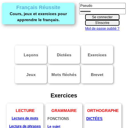
Français Réussite
Cours, jeux et exercices pour
apprendre le français.
Mot de passe oublié ?
Leçons
Dictées
Exercices
Jeux
Mots fléchés
Brevet
Exercices
LECTURE
GRAMMAIRE
ORTHOGRAPHE
Lecture de mots
FONCTIONS
DICTÉES
Lecture de phrases
Le sujet