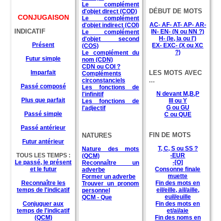
Le complément
DÉBUT DE MOTS
d'objet direct (COD)
CONJUGAISON
Le complément
AC- AF- AT- AP- AR-
d'objet indirect (COI)
INDICATIF
IN- EN- (N ou NN ?)
Le complément
H- (le, la ou l')
d'objet second
Présent
EX- EXC- (X ou XC
(COS)
?)
Le complément du
Futur simple
nom (CDN)
CDN ou COI ?
Imparfait
LES MOTS AVEC
Compléments
...
circonstanciels
Passé composé
Les fonctions de
N devant M,B,P
l'infinitif
Plus que parfait
Ill ou Y
Les fonctions de
G ou GU
l'adjectif
Passé simple
C ou QUE
Passé antérieur
FIN DE MOTS
NATURES
Futur antérieur
T, C, S ou SS ?
Nature des mots
TOUS LES TEMPS :
-EUR
(QCM)
Le passé, le présent
-[O]
Reconnaître un
et le futur
Consonne finale
adverbe
muette
Former un adverbe
Reconnaître les
Fin des mots en
Trouver un pronom
temps de l'indicatif
eil/eille, ail/aille,
personnel
euil/euille
QCM - Que
Conjuguer aux
Fin des mots en
temps de l'indicatif
et/ai/aie
(QCM)
Fin des noms en