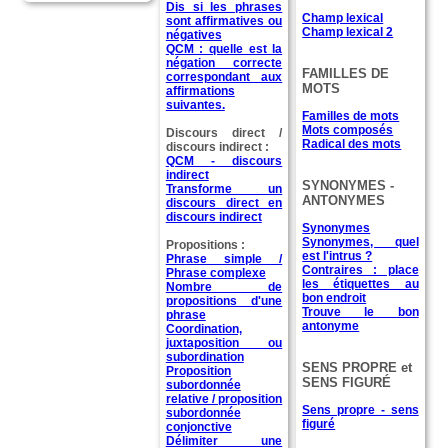
Dis si les phrases
Champ lexical
sont affirmatives ou
Champ lexical 2
négatives
QCM : quelle est la
négation correcte
FAMILLES DE
correspondant aux
MOTS
affirmations
suivantes.
Familles de mots
Mots composés
Discours direct /
Radical des mots
discours indirect :
QCM - discours
indirect
SYNONYMES -
Transforme un
ANTONYMES
discours direct en
discours indirect
Synonymes
Synonymes, quel
Propositions :
est l'intrus ?
Phrase simple /
Contraires : place
Phrase complexe
les étiquettes au
Nombre de
bon endroit
propositions d'une
Trouve le bon
phrase
antonyme
Coordination,
juxtaposition ou
subordination
SENS PROPRE et
Proposition
SENS FIGURÉ
subordonnée
relative / proposition
Sens propre - sens
subordonnée
figuré
conjonctive
Délimiter une