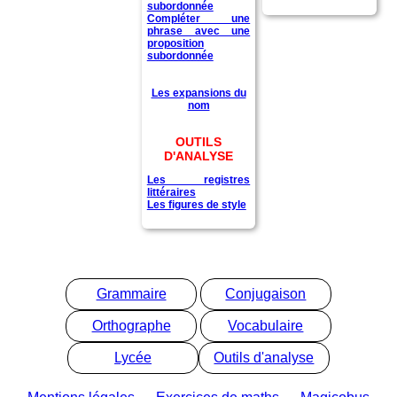
subordonnée
Compléter une
phrase avec une
proposition
subordonnée
Les expansions du
nom
OUTILS
D'ANALYSE
Les registres
littéraires
Les figures de style
Grammaire
Conjugaison
Orthographe
Vocabulaire
Lycée
Outils d'analyse