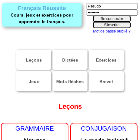
Français Réussite
Cours, jeux et exercices pour
apprendre le français.
Mot de passe oublié ?
Leçons
Dictées
Exercices
Jeux
Mots fléchés
Brevet
Leçons
GRAMMAIRE
CONJUGAISON