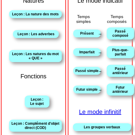
Natures
Le mode indicatif
Leçon : La nature des mots
Temps
Temps
simples
composés
Passé
→
Présent
Leçon : Les adverbes
composé
Plus-que-
→
Imparfait
Leçon : Les natures du mot
parfait
« QUE »
Passé
→
Passé simple
antérieur
Fonctions
Futur
→
Futur simple
antérieur
Leçon :
Le sujet
Le mode infinitif
Leçon : Complément d'objet
Les groupes verbaux
direct (COD)