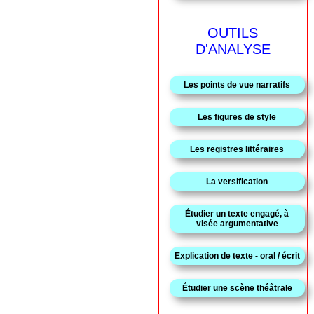
OUTILS
D'ANALYSE
Les points de vue narratifs
Les figures de style
Les registres littéraires
La versification
Étudier un texte engagé, à
visée argumentative
Explication de texte - oral / écrit
Étudier une scène théâtrale