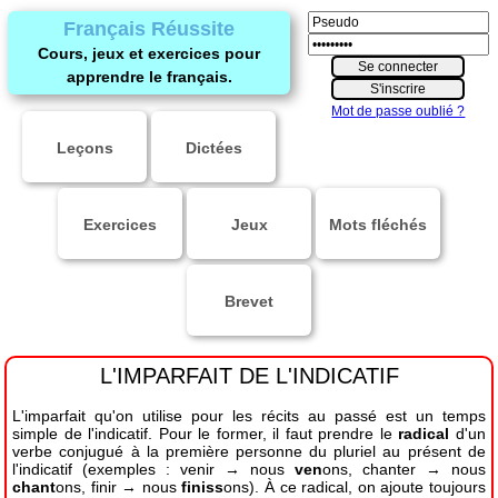
Français Réussite
Cours, jeux et exercices pour
apprendre le français.
Mot de passe oublié ?
Leçons
Dictées
Exercices
Jeux
Mots fléchés
Brevet
L'IMPARFAIT DE L'INDICATIF
L'imparfait qu'on utilise pour les récits au passé est un temps
simple de l'indicatif.
Pour le former, il faut prendre le
radical
d'un
verbe conjugué à la première personne du pluriel au présent de
l'indicatif (exemples : venir → nous
ven
ons, chanter → nous
chant
ons, finir → nous
finiss
ons). À ce radical, on ajoute toujours