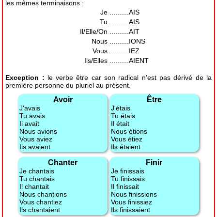
les mêmes terminaisons :
Je
..........AIS
Tu
..........AIS
Il/Elle/On
..........AIT
Nous
..........IONS
Vous
..........IEZ
Ils/Elles
..........AIENT
Exception :
le verbe être car son radical n'est pas dérivé de la
première personne du pluriel au présent.
Avoir
Être
J'avais
J'étais
Tu avais
Tu étais
Il avait
Il était
Nous avions
Nous étions
Vous aviez
Vous étiez
Ils avaient
Ils étaient
Chanter
Finir
Je chantais
Je finissais
Tu chantais
Tu finissais
Il chantait
Il finissait
Nous chantions
Nous finissions
Vous chantiez
Vous finissiez
Ils chantaient
Ils finissaient