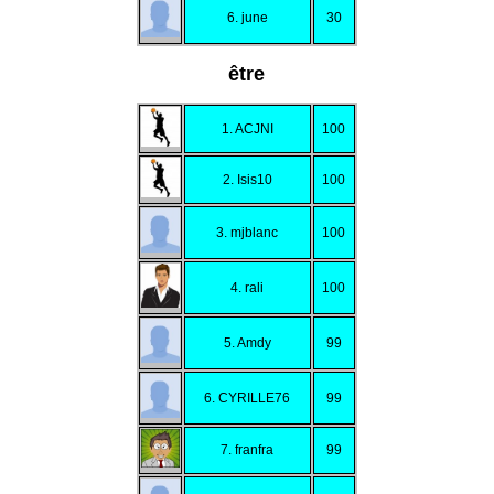
6. june
30
être
1. ACJNI
100
2. Isis10
100
3. mjblanc
100
4. rali
100
5. Amdy
99
6. CYRILLE76
99
7. franfra
99