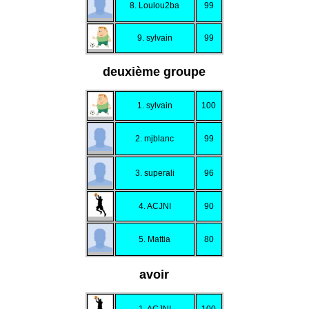
8. Loulou2ba
99
9. sylvain
99
deuxième groupe
1. sylvain
100
2. mjblanc
99
3. superali
96
4. ACJNI
90
5. Mattia
80
avoir
1. ACJNI
100