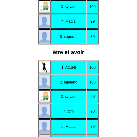
3. sylvain
100
4. Mattia
99
5. superali
89
être et avoir
1. ACJNI
100
2. mjblanc
100
3. sylvain
99
4. tom
98
5. Mattia
89