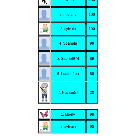
2. mjblanc
100
3. sylvain
100
4. Soanala
99
5. Gabriel974
89
6. Loulou2ba
80
7. Nathan57
20
1. Maely
98
2. sylvain
98