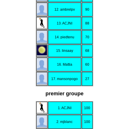
12. ambrelpv
90
13. ACJNI
88
14. piedtenu
70
15. linsaay
68
16. Mattia
60
17. mansonpogo
27
premier groupe
1. ACJNI
100
2. mjblanc
100