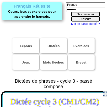
Français Réussite
Cours, jeux et exercices pour
apprendre le français.
Mot de passe oublié ?
Leçons
Dictées
Exercices
Jeux
Mots fléchés
Brevet
Dictées de phrases - cycle 3 - passé
composé