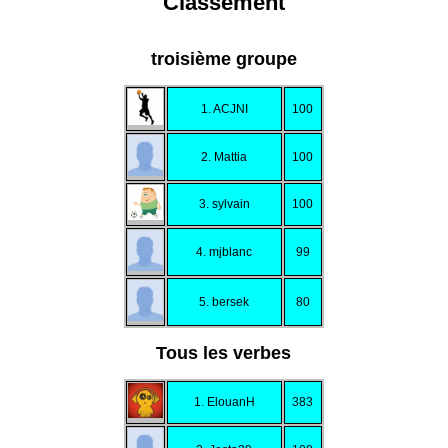
Classement
troisième groupe
1. ACJNI
100
2. Mattia
100
3. sylvain
100
4. mjblanc
99
5. bersek
80
Tous les verbes
1. ElouanH
383