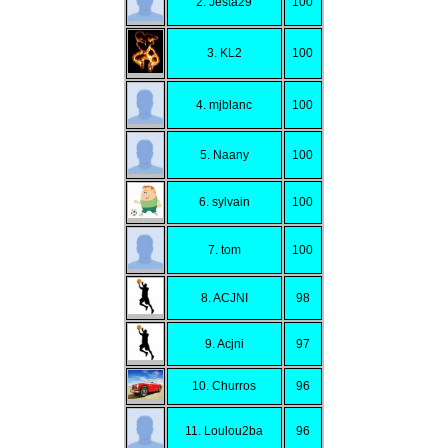
2. Jesta29
100
3. KL2
100
4. mjblanc
100
5. Naany
100
6. sylvain
100
7. tom
100
8. ACJNI
98
9. Acjni
97
10. Churros
96
11. Loulou2ba
96