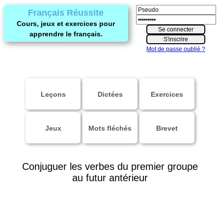
Français Réussite
Cours, jeux et exercices pour
apprendre le français.
Mot de passe oublié ?
Leçons
Dictées
Exercices
Jeux
Mots fléchés
Brevet
Conjuguer les verbes du premier groupe
au futur antérieur