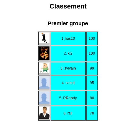
Classement
Premier groupe
1. Isis10
100
2. kl2
100
3. sylvain
99
4. samri
95
5. RRandy
80
6. rali
78