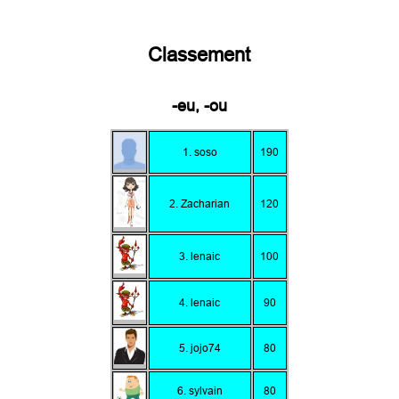
Classement
-eu, -ou
1. soso
190
2. Zacharian
120
3. lenaic
100
4. lenaic
90
5. jojo74
80
6. sylvain
80