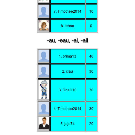
7. Timothee2014
10
8. lehna
0
-au, -eau, -al, -ail
1. prima13
40
2. clau
30
3. Dhalil10
30
4. Timothee2014
30
5. jojo74
20