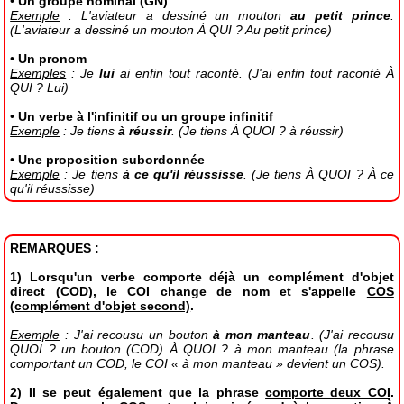
•
Un groupe nominal (GN)
Exemple
: L'aviateur a dessiné un mouton
au petit prince
.
(L'aviateur a dessiné un mouton À QUI ? Au petit prince)
•
Un pronom
Exemples
: Je
lui
ai enfin tout raconté. (J'ai enfin tout raconté À
QUI ? Lui)
•
Un verbe à l'infinitif ou un groupe infinitif
Exemple
: Je tiens
à réussir
. (Je tiens À QUOI ? à réussir)
•
Une proposition subordonnée
Exemple
: Je tiens
à ce qu'il réussisse
. (Je tiens À QUOI ? À ce
qu'il réussisse)
REMARQUES :
1) Lorsqu'un verbe comporte déjà un complément d'objet
direct (COD), le COI change de nom et s'appelle
COS
(complément d'objet second)
.
Exemple
: J'ai recousu un bouton
à mon manteau
. (J'ai recousu
QUOI ? un bouton (COD) À QUOI ? à mon manteau (la phrase
comportant un COD, le COI « à mon manteau » devient un COS).
2) Il se peut également que la phrase
comporte deux COI
.