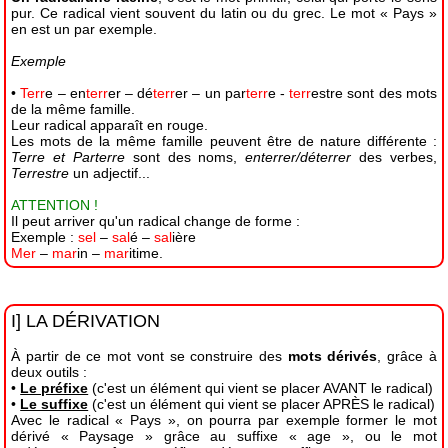
pur. Ce radical vient souvent du latin ou du grec. Le mot « Pays »
en est un par exemple.
Exemple
•
Terr
e – en
terr
er – dé
terr
er – un par
terr
e -
terr
estre sont des mots
de la même famille.
Leur radical apparaît en rouge.
Les mots de la même famille peuvent être de nature différente :
Terre et Parterre
sont des noms,
enterrer/déterrer
des verbes,
Terrestre
un adjectif...
ATTENTION !
Il peut arriver qu'un radical change de forme :
Exemple :
sel
–
sal
é –
sal
ière
Mer
–
mar
in –
mar
itime.
I] LA DÉRIVATION
À partir de ce mot vont se construire des
mots dérivés
, grâce à
deux outils :
•
Le préfixe
(c'est un élément qui vient se placer AVANT le radical)
•
Le suffixe
(c'est un élément qui vient se placer APRÈS le radical)
Avec le radical « Pays », on pourra par exemple former le mot
dérivé « Paysage » grâce au suffixe « age », ou le mot