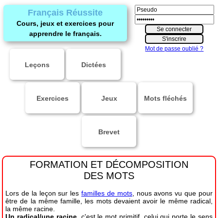
Français Réussite
Cours, jeux et exercices pour
apprendre le français.
Mot de passe oublié ?
Leçons
Dictées
Exercices
Jeux
Mots fléchés
Brevet
FORMATION ET DÉCOMPOSITION
DES MOTS
Lors de la leçon sur les
familles de mots
, nous avons vu que pour
être de la même famille, les mots devaient avoir le même radical,
la même racine.
Un radical/une racine
, c'est le mot primitif, celui qui porte le sens