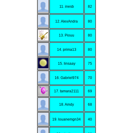
11. inesb
82
12. AlexAndra
80
13. Piouu
80
14. prima13
80
15. linsaay
75
16. Gabriel974
70
17. tamara2111
69
18. Amdy
68
19. louanemgn34
40