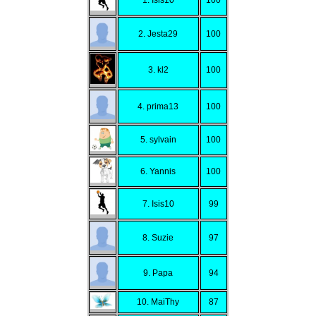
2. Jesta29
100
3. kl2
100
4. prima13
100
5. sylvain
100
6. Yannis
100
7. Isis10
99
8. Suzie
97
9. Papa
94
10. MaiThy
87