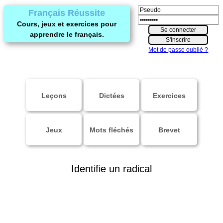
Français Réussite
Cours, jeux et exercices pour
apprendre le français.
Mot de passe oublié ?
Leçons
Dictées
Exercices
Jeux
Mots fléchés
Brevet
Identifie un radical