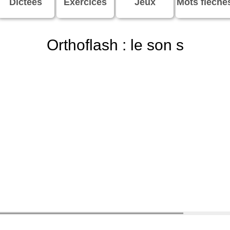
Dictées
Exercices
Jeux
Mots fléché
Orthoflash : le son s