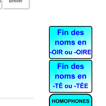
s
Brevet