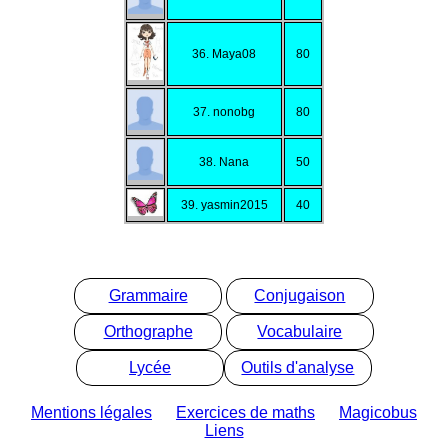
36. Maya08
80
37. nonobg
80
38. Nana
50
39. yasmin2015
40
Grammaire
Conjugaison
Orthographe
Vocabulaire
Lycée
Outils d'analyse
Mentions légales
Exercices de maths
Magicobus
Liens