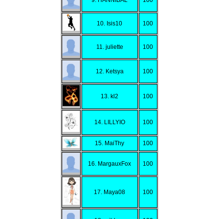
10. Isis10
100
11. juliette
100
12. Ketsya
100
13. kl2
100
14. LILLYIO
100
15. MaiThy
100
16. MargauxFox
100
17. Maya08
100