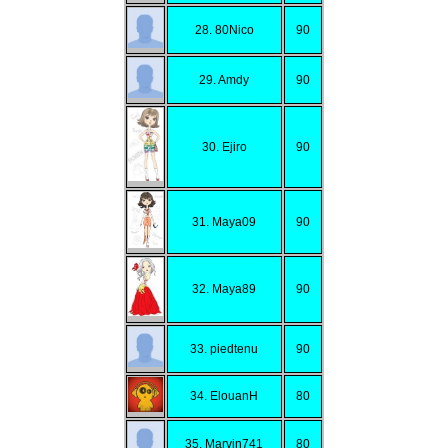
28. 80Nico
90
29. Amdy
90
30. Ejiro
90
31. Maya09
90
32. Maya89
90
33. piedtenu
90
34. ElouanH
80
35. Marvin741
80