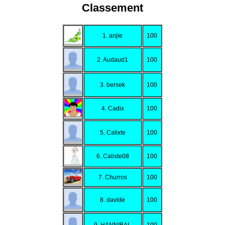
Classement
1. anjie
100
2. Audaud1
100
3. bersek
100
4. Cadix
100
5. Calixte
100
6. Calixte08
100
7. Churros
100
8. davide
100
9. HANNIBAL
100