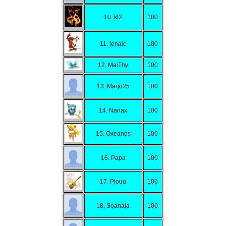
10. kl2
100
11. lenaic
100
12. MaiThy
100
13. Marjo25
100
14. Nanax
100
15. Oxeanos
100
16. Papa
100
17. Piouu
100
18. Soanala
100