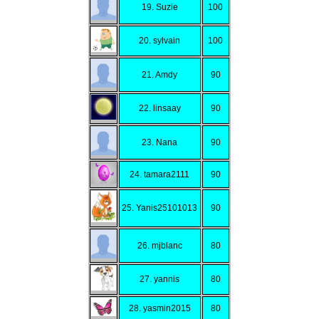
19. Suzie
100
20. sylvain
100
21. Amdy
90
22. linsaay
90
23. Nana
90
24. tamara2111
90
25. Yanis25101013
90
26. mjblanc
80
27. yannis
80
28. yasmin2015
80