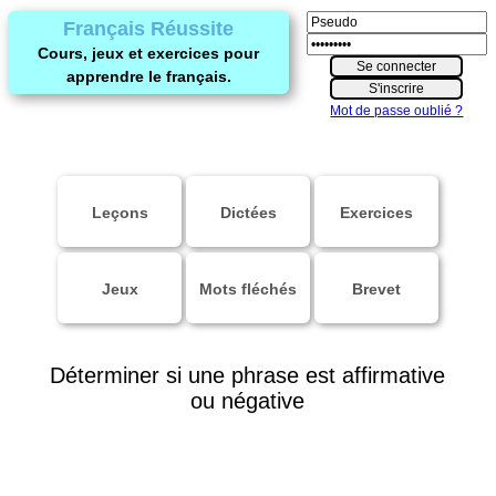
Français Réussite
Cours, jeux et exercices pour
apprendre le français.
Mot de passe oublié ?
Leçons
Dictées
Exercices
Jeux
Mots fléchés
Brevet
Déterminer si une phrase est affirmative
ou négative