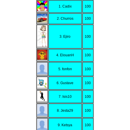
1. Cadix
100
2. Churros
100
3. Ejiro
100
4. ElouanH
100
5. fonfon
100
6. Gustave
100
7. Isis10
100
8. Jesta29
100
9. Ketsya
100