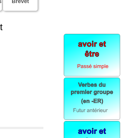
s
Brevet
t