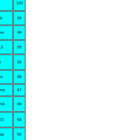
100
NI
99
ave
99
10
99
m
99
am
98
ros
97
ANA
89
23
68
aay
58