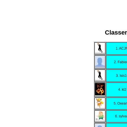
Classe
1. ACJ
2. Fabi
3. Isis
4. kl2
5. Oxea
6. sylva