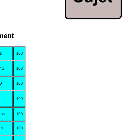
ment
NI
100
enG
100
10
100
100
nos
100
in
100