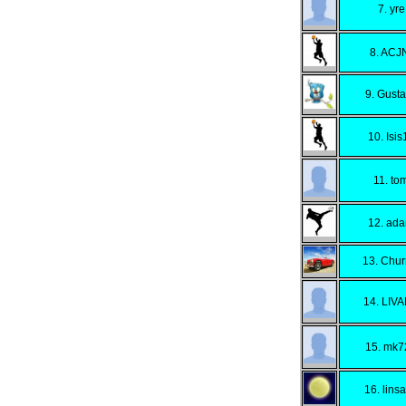
7. yre
8. ACJ
9. Gust
10. Isis
11. to
12. ad
13. Chur
14. LIV
15. mk7
16. lins