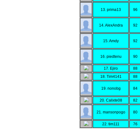
13. prima13
96
14. AlexAndra
92
15. Amdy
92
16. piedtenu
90
17. Ejiro
88
18. Tim4141
88
19. nonobg
84
20. Calixte08
82
21. mansonpogo
80
22. tim111
76