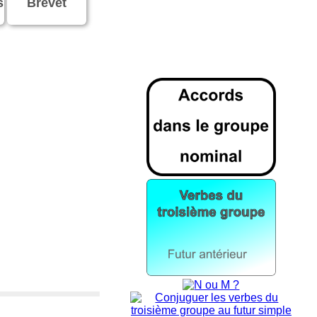
s
Brevet