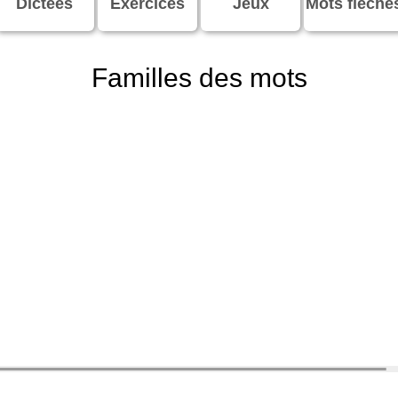
Dictées
Exercices
Jeux
Mots fléché
Familles des mots