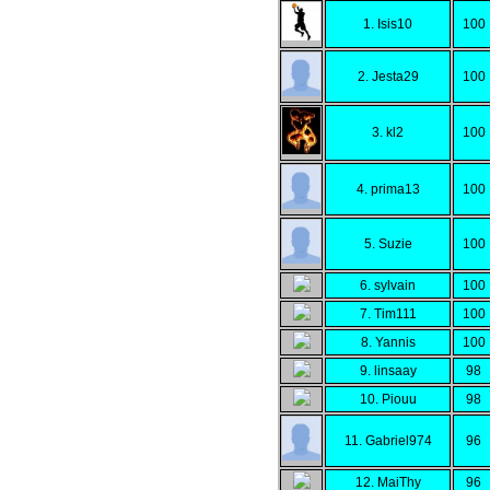
1. Isis10
100
2. Jesta29
100
3. kl2
100
4. prima13
100
5. Suzie
100
6. sylvain
100
7. Tim111
100
8. Yannis
100
9. linsaay
98
10. Piouu
98
11. Gabriel974
96
12. MaiThy
96