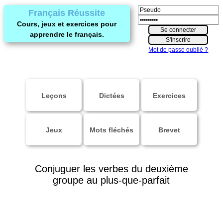
Français Réussite
Cours, jeux et exercices pour
apprendre le français.
Mot de passe oublié ?
Leçons
Dictées
Exercices
Jeux
Mots fléchés
Brevet
Conjuguer les verbes du deuxième
groupe au plus-que-parfait