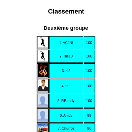
Classement
Deuxième groupe
1. ACJNI
100
2. Isis10
100
3. kl2
100
4. rali
100
5. RRandy
100
6. Amdy
99
7. Churros
96