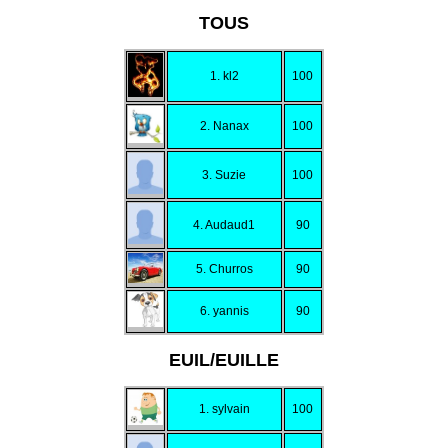
TOUS
1. kl2
100
2. Nanax
100
3. Suzie
100
4. Audaud1
90
5. Churros
90
6. yannis
90
EUIL/EUILLE
1. sylvain
100