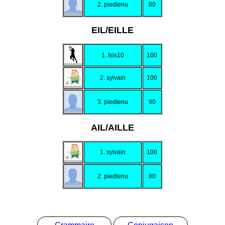
2. piedtenu
80
EIL/EILLE
1. Isis10
100
2. sylvain
100
3. piedtenu
90
AIL/AILLE
1. sylvain
100
2. piedtenu
80