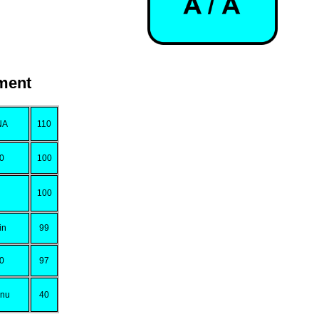
ment
NA
110
10
100
100
in
99
10
97
enu
40