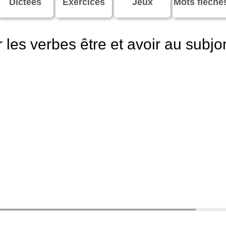
Dictées
Exercices
Jeux
Mots fléché
les verbes être et avoir au subjo