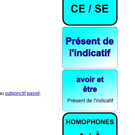
 au
subjonctif passé
.