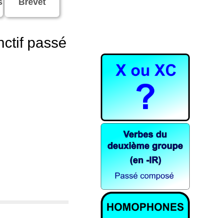
s
Brevet
nctif passé