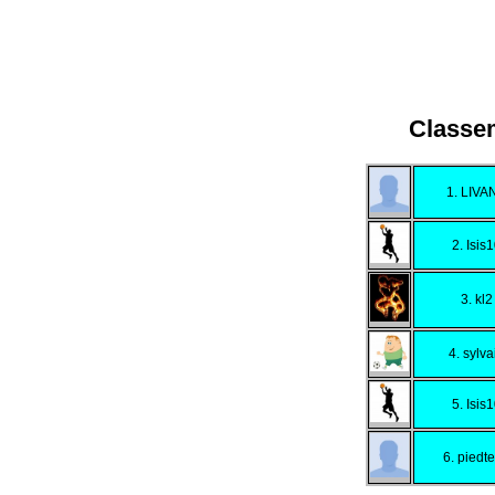
Classe
1. LIVA
2. Isis
3. kl2
4. sylva
5. Isis
6. piedt