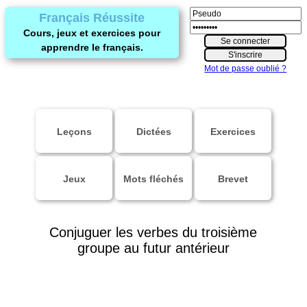
Français Réussite
Cours, jeux et exercices pour
apprendre le français.
Mot de passe oublié ?
Leçons
Dictées
Exercices
Jeux
Mots fléchés
Brevet
Conjuguer les verbes du troisième
groupe au futur antérieur