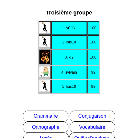
Troisième groupe
1. ACJNI
100
2. Isis10
100
3. kl2
100
4. sylvain
99
5. Isis10
98
Grammaire
Conjugaison
Orthographe
Vocabulaire