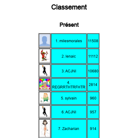
Classement
Présent
1. milesmorales
11508
2. lenaic
11112
3. ACJNI
10680
4.
2814
REGRRTHTRFHTR
5. sylvain
960
6. ACJNI
957
7. Zacharian
914