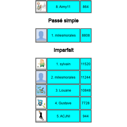
8. Aimy11
864
Passé simple
1. milesmorales
8808
Imparfait
1. sylvain
11520
2. milesmorales
11244
3. Louane
10848
4. Gustave
7728
5. ACJNI
944