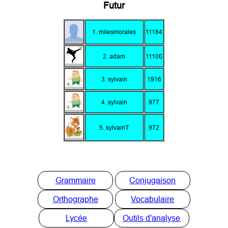
Futur
1. milesmorales
11184
2. adam
11100
3. sylvain
1916
4. sylvain
977
5. sylvainT
972
Grammaire
Conjugaison
Orthographe
Vocabulaire
Lycée
Outils d'analyse