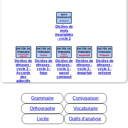
Dictées de
mots
invariables
- cycle 2
Dictées de
Dictées de
Dictées de
Dictées de
Dictées de
phrases -
phrases -
phrases -
phrases -
phrases -
cycle 3 -
cycle 3 -
cycle 3 -
cycle 3 -
cycle 3 -
Accords
futur
passé
imparfait
présent
des
composé
adjectifs
Grammaire
Conjugaison
Orthographe
Vocabulaire
Lycée
Outils d'analyse