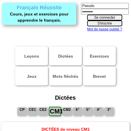
Français Réussite
Cours, jeux et exercices pour
apprendre le français.
Mot de passe oublié ?
Leçons
Dictées
Exercices
Jeux
Mots fléchés
Brevet
Dictées
CP
CE1
CE2
CM1
CM2
6°
5°
4°
3°
DICTÉES de niveau CM1