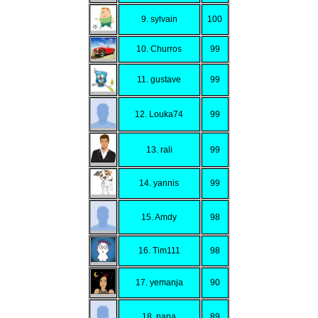
9. sylvain
100
10. Churros
99
11. gustave
99
12. Louka74
99
13. rali
99
14. yannis
99
15. Amdy
98
16. Tim111
98
17. yemanja
90
18. nana
89