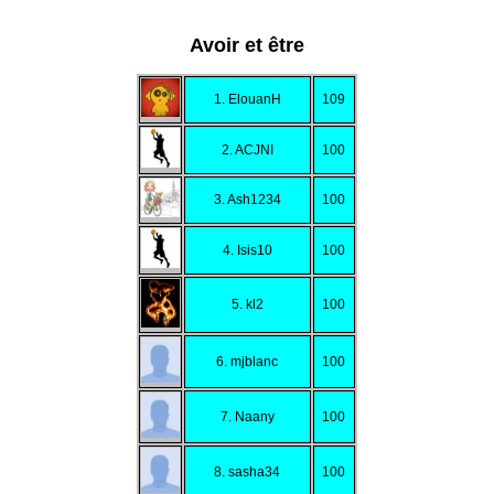
Avoir et être
1. ElouanH
109
2. ACJNI
100
3. Ash1234
100
4. Isis10
100
5. kl2
100
6. mjblanc
100
7. Naany
100
8. sasha34
100