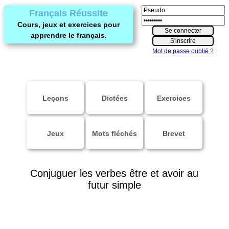
Français Réussite
Cours, jeux et exercices pour
apprendre le français.
Mot de passe oublié ?
Leçons
Dictées
Exercices
Jeux
Mots fléchés
Brevet
Conjuguer les verbes être et avoir au
futur simple