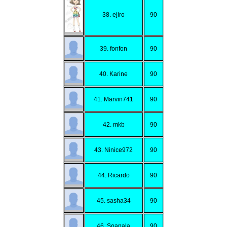
38. ejiro
90
39. fonfon
90
40. Karine
90
41. Marvin741
90
42. mkb
90
43. Ninice972
90
44. Ricardo
90
45. sasha34
90
46. Soanala
90