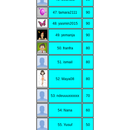
47. tamara2111
90
48. yasmin2015
90
49. yemanja
90
50. franfra
80
51. ismail
80
52. Maya08
80
53. ndeuuuxxxxxx
70
54. Nana
60
55. Yusuf
50