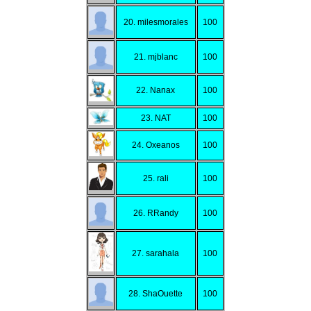
20. milesmorales
100
21. mjblanc
100
22. Nanax
100
23. NAT
100
24. Oxeanos
100
25. rali
100
26. RRandy
100
27. sarahala
100
28. ShaOuette
100