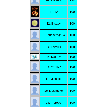
11. kl2
100
12. linsaay
100
13. louanemgn34
100
14. Lovelys
100
15. MaiThy
100
16. Marjo25
100
17. Mathilde
100
18. Maxime78
100
19. microbe
100