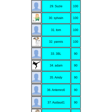
29. Suzie
100
30. sylvain
100
31. tom
100
32. yannis
100
33. 3BL
90
34. adam
90
35. Amdy
90
36. Antemro6
90
37. Audaud1
90