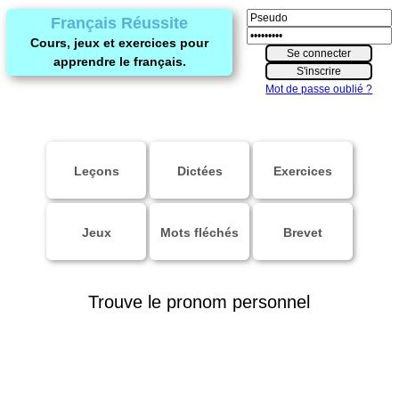
Français Réussite
Cours, jeux et exercices pour
apprendre le français.
Mot de passe oublié ?
Leçons
Dictées
Exercices
Jeux
Mots fléchés
Brevet
Trouve le pronom personnel