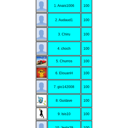
1. Anais1006
100
2. Audaud1
100
3. Chiru
100
4. choch
100
5. Churros
100
6. ElouanH
100
7. gio142008
100
8. Gustave
100
9. Isis10
100
10. Jesta29
100