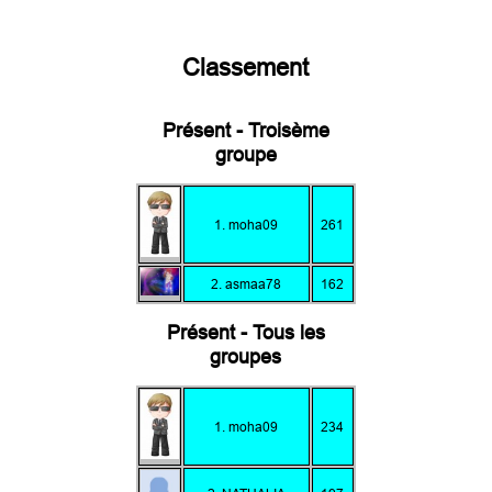
Classement
Présent - Troisème
groupe
1. moha09
261
2. asmaa78
162
Présent - Tous les
groupes
1. moha09
234