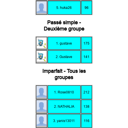
5. huka26
96
Passé simple -
Deuxième groupe
1. gustave
175
2. Gustave
141
Imparfait - Tous les
groupes
1. Rose0810
212
2. NATHALIA
138
3. yanis13011
116