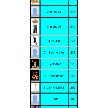
2. prima13
248
3. moha09
242
4. ACJNI
241
5. milesmorales
239
6. yemanja
223
7. Emgoldman
222
8. JENNIE2015
202
9. jade
186