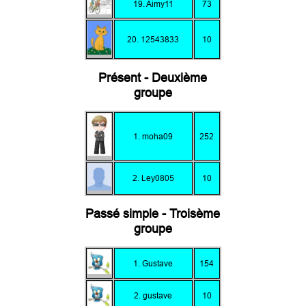
19. Aimy11
73
20. 12543833
10
Présent - Deuxième
groupe
1. moha09
252
2. Ley0805
10
Passé simple - Troisème
groupe
1. Gustave
154
2. gustave
10