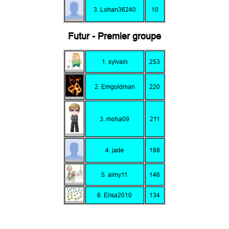
3. Lohan36240
10
Futur - Premier groupe
1. sylvain
253
2. Emgoldman
220
3. moha09
211
4. jade
188
5. aimy11
146
6. Elisa2010
134