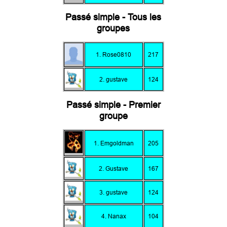
Passé simple - Tous les
groupes
1. Rose0810
217
2. gustave
124
Passé simple - Premier
groupe
1. Emgoldman
205
2. Gustave
167
3. gustave
124
4. Nanax
104