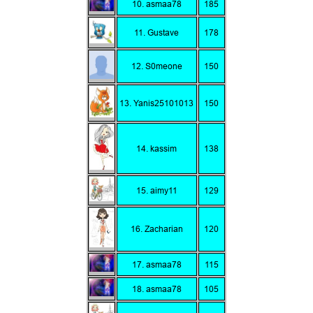
10. asmaa78
185
11. Gustave
178
12. S0meone
150
13. Yanis25101013
150
14. kassim
138
15. aimy11
129
16. Zacharian
120
17. asmaa78
115
18. asmaa78
105