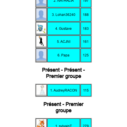
2. NATHALIA
197
3. Lohan36240
188
4. Gustave
183
5. ACJNI
161
6. Papa
125
Présent - Présent -
Premier groupe
1. AudreyRACON
115
Présent - Premier
groupe
1. sylvainT
279