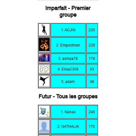
Imparfait - Premier
groupe
1. ACJNI
235
2. Emgoldman
228
3. asmaa78
174
4. Elisa2309
93
5. adam
48
Futur - Tous les groupes
1. Nanax
246
2. NATHALIA
170