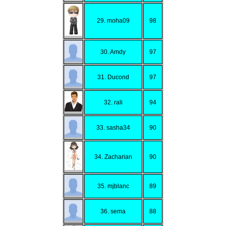
29. moha09
98
30. Amdy
97
31. Ducond
97
32. rali
94
33. sasha34
90
34. Zacharian
90
35. mjblanc
89
36. sema
88