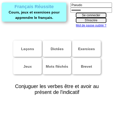
Français Réussite
Cours, jeux et exercices pour
apprendre le français.
Mot de passe oublié ?
Leçons
Dictées
Exercices
Jeux
Mots fléchés
Brevet
Conjuguer les verbes être et avoir au
présent de l'indicatif