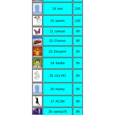
19. tom
100
20. yannis
100
21. cancan
99
22. Churros
99
23. ElouanH
99
24. franfra
99
25. LILLYIO
99
26. Naany
99
27. ACJNI
98
28. asmaa78
98