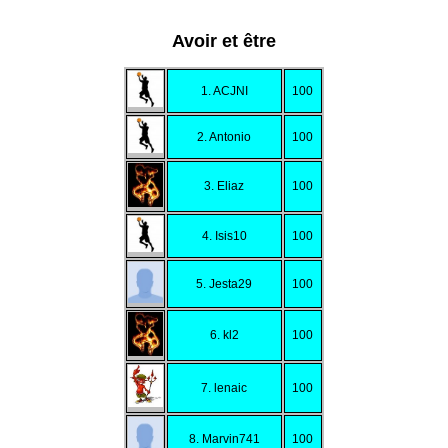
Avoir et être
1. ACJNI
100
2. Antonio
100
3. Eliaz
100
4. Isis10
100
5. Jesta29
100
6. kl2
100
7. lenaic
100
8. Marvin741
100