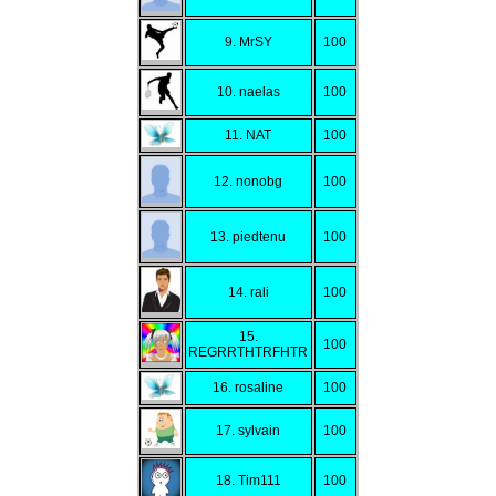
9. MrSY
100
10. naelas
100
11. NAT
100
12. nonobg
100
13. piedtenu
100
14. rali
100
15.
100
REGRRTHTRFHTR
16. rosaline
100
17. sylvain
100
18. Tim111
100