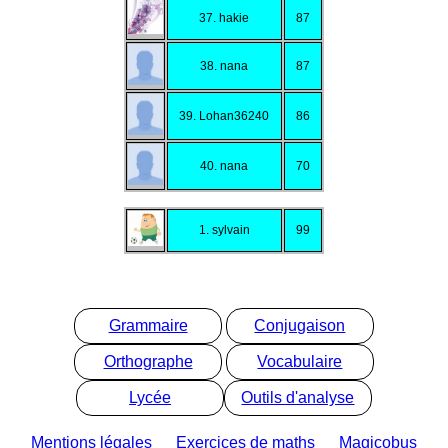
37. hakie
87
38. nana
87
39. Lohan36240
86
40. nana
70
1. sylvain
99
Grammaire
Conjugaison
Orthographe
Vocabulaire
Lycée
Outils d'analyse
Mentions légales
Exercices de maths
Magicobus