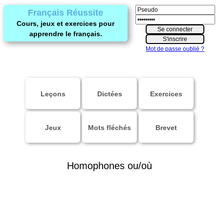
Français Réussite
Cours, jeux et exercices pour
apprendre le français.
Mot de passe oublié ?
Leçons
Dictées
Exercices
Jeux
Mots fléchés
Brevet
Homophones ou/où