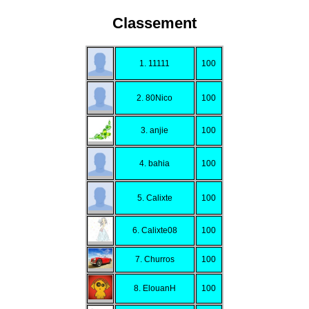
Classement
1. 11111
100
2. 80Nico
100
3. anjie
100
4. bahia
100
5. Calixte
100
6. Calixte08
100
7. Churros
100
8. ElouanH
100