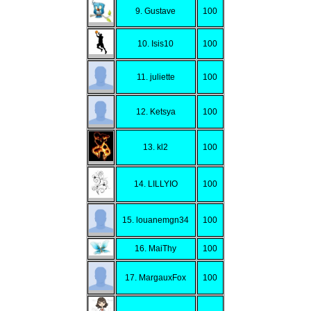
9. Gustave
100
10. Isis10
100
11. juliette
100
12. Ketsya
100
13. kl2
100
14. LILLYIO
100
15. louanemgn34
100
16. MaiThy
100
17. MargauxFox
100