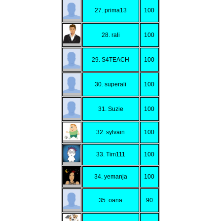
27. prima13
100
28. rali
100
29. S4TEACH
100
30. superali
100
31. Suzie
100
32. sylvain
100
33. Tim111
100
34. yemanja
100
35. oana
90