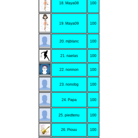
18. Maya08
100
19. Maya09
100
20. mjblanc
100
21. naelas
100
22. nonnon
100
23. nonobg
100
24. Papa
100
25. piedtenu
100
26. Piouu
100