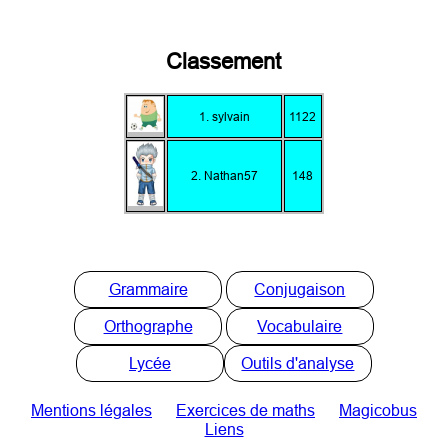
Classement
1. sylvain
1122
2. Nathan57
148
Grammaire
Conjugaison
Orthographe
Vocabulaire
Lycée
Outils d'analyse
Mentions légales
Exercices de maths
Magicobus
Liens