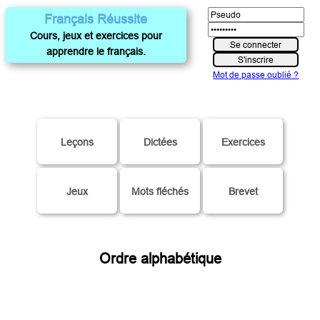
Français Réussite
Cours, jeux et exercices pour
apprendre le français.
Mot de passe oublié ?
Leçons
Dictées
Exercices
Jeux
Mots fléchés
Brevet
Ordre alphabétique