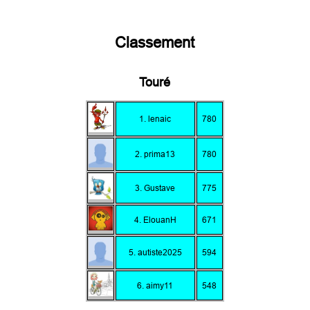
Classement
Touré
1. lenaic
780
2. prima13
780
3. Gustave
775
4. ElouanH
671
5. autiste2025
594
6. aimy11
548