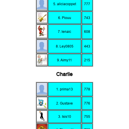
5. aliciacoppet
777
6. Piouu
743
7. lenaic
608
8. Ley0805
443
9. Aimy11
215
Charlie
1. prima13
778
2. Gustave
776
3. Isis10
755