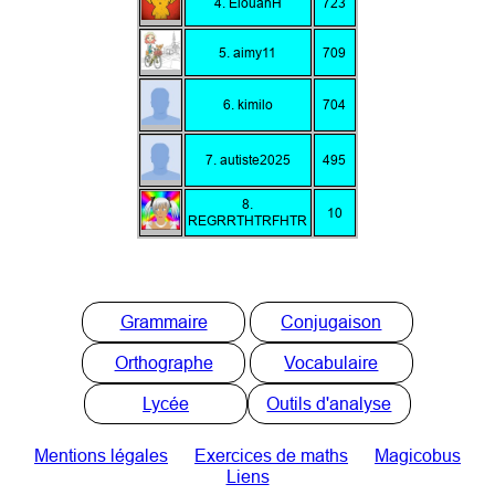
4. ElouanH
723
5. aimy11
709
6. kimilo
704
7. autiste2025
495
8.
10
REGRRTHTRFHTR
Grammaire
Conjugaison
Orthographe
Vocabulaire
Lycée
Outils d'analyse
Mentions légales
Exercices de maths
Magicobus
Liens