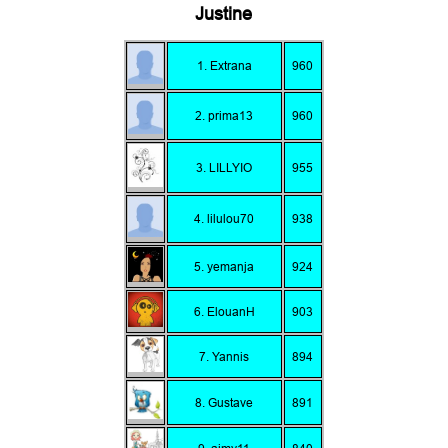
Justine
1. Extrana
960
2. prima13
960
3. LILLYIO
955
4. lilulou70
938
5. yemanja
924
6. ElouanH
903
7. Yannis
894
8. Gustave
891