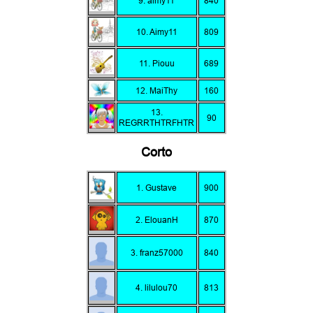
9. aimy11
840
10. Aimy11
809
11. Piouu
689
12. MaiThy
160
13.
90
REGRRTHTRFHTR
Corto
1. Gustave
900
2. ElouanH
870
3. franz57000
840
4. lilulou70
813